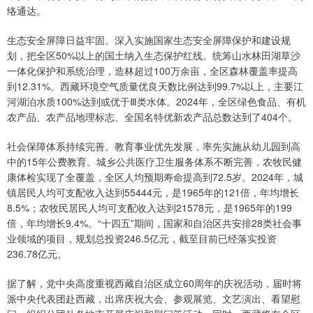
络通达。
生态安全屏障日益牢固。深入实施国家生态安全屏障保护和建设规
划，把全区50%以上的国土纳入生态保护红线。统筹山水林田湖草沙
一体化保护和系统治理，造林超过100万余亩，全区森林覆盖率提高
到12.31%。西藏环境空气质量优良天数比例达到99.7%以上，主要江
河湖泊水质100%达到或优于Ⅲ类水体。2024年，全区绿色食品、有机
农产品、农产品地理标志、全国名特优新农产品总数达到了404个。
社会保障体系持续完善。教育事业优先发展，率先实施从幼儿园到高
中的15年公费教育。城乡公共医疗卫生服务体系不断完善，农牧民健
康体检实现了全覆盖，全区人均预期寿命提高到72.5岁。2024年，城
镇居民人均可支配收入达到55444元，是1965年的121倍，年均增长
8.5%；农牧民居民人均可支配收入达到21578元，是1965年的199
倍，年均增长9.4%。“十四五”期间，国家和自治区共安排28类社会事
业领域的项目，规划总投资246.5亿元，截至目前已经落实投资
236.78亿元。
据了解，党中央高度重视西藏自治区成立60周年的庆祝活动，届时将
派中央代表团赴西藏，出席庆祝大会、参观展览、文艺演出、看望慰