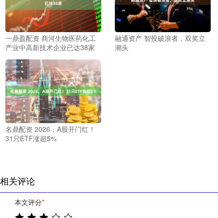
一鼎盈配资 商河生物医药化工
融通资产 智投破浪者，双奖立
产业中高新技术企业已达38家
潮头
名鼎配资 2026，A股开门红！
31只ETF涨超5%
相关评论
本文评分
*