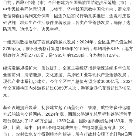
目前，西藏7个地（市）全部创建为全国民族团结进步示范地（市），
中华民族共同体意识进一步铸牢。坚持我国宗教中国化方向，群众宗
教信仰自由得到充分保障；固边兴边富民行动扎实推进，边境村庄基
础设施、群众生产生活条件显著改善，各类产业蓬勃发展，确保了边
防巩固、边境安全、边民幸福。
一组亮眼数据展现了西藏的跨越式发展：2024年，全区生产总值达到
2765亿元，按不变价格计算是1965年的155倍，年均增长8.9%；地方
财政收入达到277亿元，是1965年的1258倍，年均增长12.9%。
经济发展规模扩大、质效提升。全区主要经济指标增速连续多年位居
全国前列，清洁能源、文化旅游、高原轻工业等现代产业蓬勃发展，
现代产业体系初步建立。今年全区生产总值有望突破3000亿元；2024
年全区接待国内外游客超过6389万人次，游客旅游总花费超过746亿
元。
基础设施提升显著。初步建立起了涵盖公路、铁路、航空等多种运输
方式的综合交通网络。2024年底，西藏公路通车总里程和铁路运营里
程分别达到了12.49万公里、1359公里，国际国内航线达到183条。青
藏、川藏、藏中、阿里4条电网建成投用，主电网覆盖所有县（区、
市）。农村饮水安全得到根本的解决，所有行政村实现了光纤和4G网