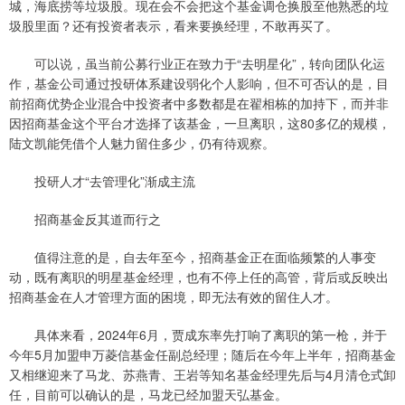
城，海底捞等垃圾股。现在会不会把这个基金调仓换股至他熟悉的垃
圾股里面？还有投资者表示，看来要换经理，不敢再买了。
可以说，虽当前公募行业正在致力于“去明星化”，转向团队化运
作，基金公司通过投研体系建设弱化个人影响，但不可否认的是，目
前招商优势企业混合中投资者中多数都是在翟相栋的加持下，而并非
因招商基金这个平台才选择了该基金，一旦离职，这80多亿的规模，
陆文凯能凭借个人魅力留住多少，仍有待观察。
投研人才“去管理化”渐成主流
招商基金反其道而行之
值得注意的是，自去年至今，招商基金正在面临频繁的人事变
动，既有离职的明星基金经理，也有不停上任的高管，背后或反映出
招商基金在人才管理方面的困境，即无法有效的留住人才。
具体来看，2024年6月，贾成东率先打响了离职的第一枪，并于
今年5月加盟申万菱信基金任副总经理；随后在今年上半年，招商基金
又相继迎来了马龙、苏燕青、王岩等知名基金经理先后与4月清仓式卸
任，目前可以确认的是，马龙已经加盟天弘基金。