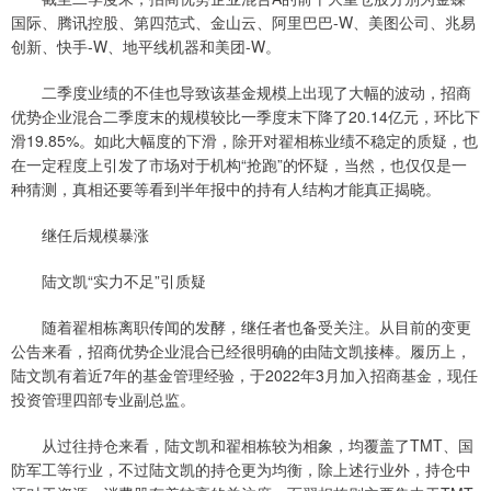
国际、腾讯控股、第四范式、金山云、阿里巴巴-W、美图公司、兆易
创新、快手-W、地平线机器和美团-W。
二季度业绩的不佳也导致该基金规模上出现了大幅的波动，招商
优势企业混合二季度末的规模较比一季度末下降了20.14亿元，环比下
滑19.85%。如此大幅度的下滑，除开对翟相栋业绩不稳定的质疑，也
在一定程度上引发了市场对于机构“抢跑”的怀疑，当然，也仅仅是一
种猜测，真相还要等看到半年报中的持有人结构才能真正揭晓。
继任后规模暴涨
陆文凯“实力不足”引质疑
随着翟相栋离职传闻的发酵，继任者也备受关注。从目前的变更
公告来看，招商优势企业混合已经很明确的由陆文凯接棒。履历上，
陆文凯有着近7年的基金管理经验，于2022年3月加入招商基金，现任
投资管理四部专业副总监。
从过往持仓来看，陆文凯和翟相栋较为相象，均覆盖了TMT、国
防军工等行业，不过陆文凯的持仓更为均衡，除上述行业外，持仓中