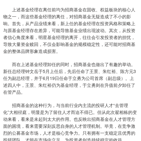
上述基金经理在离任前均为招商基金在固收、权益板块的核心人
物之一，而这些基金经理的离任，对招商基金无疑造成了不小的影
响。首先，从产品业绩来看，新上任的基金经理在投资风格和策略上
与原基金经理存在差异，可能导致基金业绩出现波动。其次，从投资
者信心角度来看，明星基金经理的离开，往往会引发投资者的担忧，
导致大量资金赎回，不仅会影响基金的规模稳定性，还可能对招商基
金的整体品牌形象造成损害。
而在上述基金经理卸任的同时，招商基金也做出了有趣的举动。
新任总经理钟文岳于5月上任后，先后任命了王景、朱红裕、陈方元3
任为副总经理，并于6月19日任命于立勇为公司首席（副总级）。上
述四人中，王景、朱红裕仍为基金经理，于立勇则在升值前夕卸任了
在管产品。
招商基金的这种行为，与当前行业内主流的投研人才“去管理
化”大相径庭，明显是为了留住人才而迫不得已。但从此次翟相栋的变
动来看，看来是未起到太大的作用。也反映出招商基金在人才管理方
面的困境，看来需要深刻反思自身的人才管理机制。毕竟，在竞争激
烈的公募基金市场，人才是核心竞争力。只有拥有一支稳定且优秀的
投研团队，才能在市场中立足，为投资者创造持续稳定的收益。