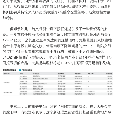
还对于资源、消费股有着较高的关注度，而翟相栋则主要集中于TMT
行业。从投资风格来看，陆文凯以均值回归思维为核心逻辑，而翟相
栋则主要秉持“获得较高投资收益”的高赔率配置策略，陆文凯相对更
加稳健。
但即便如此，陆文凯能否真正接任还是引发了一些投资者的质
疑。一则在接任招商优势企业混合后，陆文凯在管规模暴涨近两倍至
124.41亿元，是其生涯至今所达到的规模顶峰，短期暴涨的规模往往
会带来原有投资策略失效、管理精度下降等问题的产生；二则陆文凯
的过往业绩比起翟相栋来看并不显优秀，虽旗下不乏任职回报达
34.32%的招商产业精选A，但也有着招商产业升级1年持有A这样任职
回报亏损的产品，尤其是与翟相栋超100%的任职回报更是相形见绌。
事实上，目前相关平台已经有了对陆文凯的质疑。在天天基金网
的股吧中，有投资者表示，这个新经理之前管理的基金重仓房地产绿