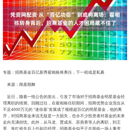
专题：招商基金百亿新秀翟相栋将离任，下一程或是私募
来源：闻基期舞
近日，随着一纸公告的发出，引发了市场对于招商基金明星基金经
理离职的猜测。回顾过往，在翟相栋任职期间，招商优势企业混合从
不足4000万元的 “迷你基”发展成了规模超百亿的明星基金，他的离
开，对招商基金来说无疑是一大损失，也令不少投资者对基金的未来
走向充满担忧。此外，从马龙、贾成东、苏燕青等人的离职，到王
景、朱红裕先后上任副总经理，招商基金似乎正在面临一场人事变