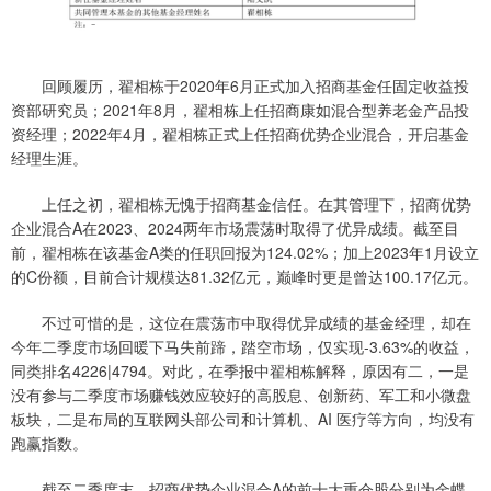
回顾履历，翟相栋于2020年6月正式加入招商基金任固定收益投
资部研究员；2021年8月，翟相栋上任招商康如混合型养老金产品投
资经理；2022年4月，翟相栋正式上任招商优势企业混合，开启基金
经理生涯。
上任之初，翟相栋无愧于招商基金信任。在其管理下，招商优势
企业混合A在2023、2024两年市场震荡时取得了优异成绩。截至目
前，翟相栋在该基金A类的任职回报为124.02%；加上2023年1月设立
的C份额，目前合计规模达81.32亿元，巅峰时更是曾达100.17亿元。
不过可惜的是，这位在震荡市中取得优异成绩的基金经理，却在
今年二季度市场回暖下马失前蹄，踏空市场，仅实现-3.63%的收益，
同类排名4226|4794。对此，在季报中翟相栋解释，原因有二，一是
没有参与二季度市场赚钱效应较好的高股息、创新药、军工和小微盘
板块，二是布局的互联网头部公司和计算机、AI 医疗等方向，均没有
跑赢指数。
截至二季度末，招商优势企业混合A的前十大重仓股分别为金蝶