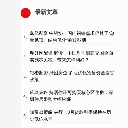
最新文章
鑫亿配资 中钢协：国内钢铁需求仍处于“总
1、
量见顶、结构优化”的转型期
飚升网配资 解读丨中国对非洲建交国全面
2、
实施零关税，带来怎样利好？
钿楷配资 纾困房企 多地优化预售资金监管
3、
政策
玖玖策略 持居住证可购买核心区住房，深
4、
圳住房限购大幅松绑
知富盈策略 央行：3月贷款利率保持在历
5、
史低位水平