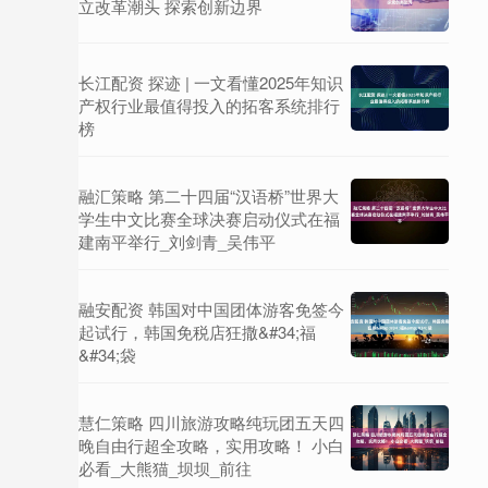
立改革潮头 探索创新边界
长江配资 探迹 | 一文看懂2025年知识
产权行业最值得投入的拓客系统排行
榜
融汇策略 第二十四届“汉语桥”世界大
学生中文比赛全球决赛启动仪式在福
建南平举行_刘剑青_吴伟平
融安配资 韩国对中国团体游客免签今
起试行，韩国免税店狂撒&#34;福
&#34;袋
慧仁策略 四川旅游攻略纯玩团五天四
晚自由行超全攻略，实用攻略！ 小白
必看_大熊猫_坝坝_前往