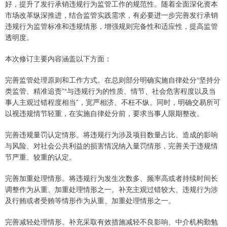
好，提升了发行承销违规行为监管工作的规范性。随着全面深化资本
市场改革纵深推进，结合监管实践需求，有必要进一步完善发行承销
违规行为监管标准和违规情形，增强规则完备性和适应性，提高监管
透明度。
本次修订主要内容涵盖以下方面：
完善监管处理原则和工作方式。在总则部分明确实施自律处分“坚持分
类监管、精准追责”“与违规行为的性质、情节、社会危害程度以及当
事人主观过错程度相当”，宽严相济、不枉不纵。同时，明确交易所可
以视违规情节轻重，在实施自律处分前，要求当事人限期整改。
完善违规量罚认定情形。将违规行为涉及项目数量占比、造成的影响
与风险、对社会公共利益的损害情况纳入量罚情形，完善关于违规情
节严重、较重的认定。
完善加重处理情形。将违规行为发生次数多、频率高或者持续时间长
调整作为从重、加重处理情形之一。补充主观过错较大、违规行为涉
及行贿或者受贿等情形作为从重、加重处理情形之一。
完善减轻处理情形。补充采取有效措施减轻不良影响、中介机构勤勉