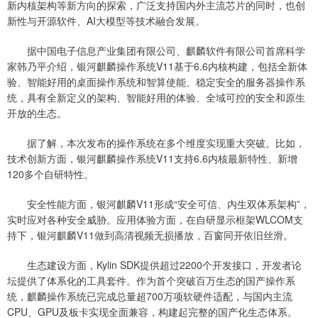
新内核架构等新方向的探索，广泛支持国内外主流芯片的同时，也创
新性与开源软件、AI大模型等技术融合发展。
据中国电子信息产业集团有限公司、麒麟软件有限公司首席科学
家韩乃平介绍，银河麒麟操作系统V11基于6.6内核构建，包括全新体
验、智能好用的桌面操作系统和智算使能、稳定安全的服务器操作系
统，具有全新定义的架构、智能好用的体验、全域可控的安全和原生
开放的生态。
据了解，本次发布的操作系统在多个维度实现重大突破。比如，
技术创新方面，银河麒麟操作系统V11支持6.6内核最新特性、新增
120多个自研特性。
安全性能方面，银河麒麟V11形成“安全可信、内生双体系架构”，
实时应对各种安全威胁。应用体验方面，在自研显示框架WLCOM支
持下，银河麒麟V11做到高清视频无损播放，百窗同开依旧丝滑。
生态建设方面，Kylin SDK提供超过2200个开发接口，开发者论
坛提供了体系化的工具套件。作为首个突破百万生态的国产操作系
统，麒麟操作系统已完成总量超700万项软硬件适配，与国内主流
CPU、GPU及板卡实现全面兼容，构建起完整的国产化生态体系。