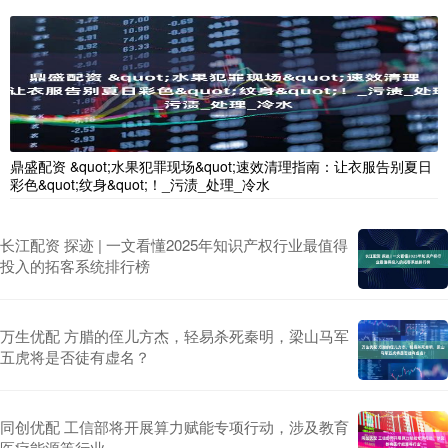
鼎盛配资 &quot;水果犯罪现场&quot;速效清理指南：让衣服告别夏日
彩色&quot;纹身&quot;！_污渍_处理_冷水
长江配资 探迹 | 一文看懂2025年知识产权行业最值得
投入的拓客系统排行榜
万生优配 方腊的侄儿方杰，轻易杀死秦明，梁山马军
五虎将是否徒有虚名？
同创优配 工信部将开展算力赋能专项行动，涉及教育
医疗能源等行业