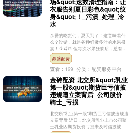
场&quot;速效清理指南：让
衣服告别夏日彩色&quot;纹
身&quot;！_污渍_处理_冷
水
亲爱的吃货们，夏天到了！这意味着什
么？没错，就是各种鲜嫩多汁的水果盛
宴！🥭🍒🍑 但每次水果狂欢后，总有几
个"受害者"——你最爱的白T恤、新买的
鼎盛配资
浅色裤子，甚至是家....
查看：
129
分类：
配资服务平台
金砖配资 北交所&quot;乳业
第一股&quot;期货巨亏信披
违规遭立案背后_公司股价_
骑士_亏损
北交所"乳业第一股"期货巨亏信披违规遭
立案背后 近日，北交所乳业上市公司骑
士乳业因期货投资亏损未及时信披被证
监会立案调查。内蒙古证监局拟对公司