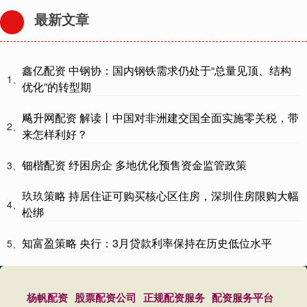
最新文章
鑫亿配资 中钢协：国内钢铁需求仍处于“总量见顶、结构
1、
优化”的转型期
飚升网配资 解读丨中国对非洲建交国全面实施零关税，带
2、
来怎样利好？
钿楷配资 纾困房企 多地优化预售资金监管政策
3、
玖玖策略 持居住证可购买核心区住房，深圳住房限购大幅
4、
松绑
知富盈策略 央行：3月贷款利率保持在历史低位水平
5、
杨帆配资
股票配资公司
正规配资服务
配资服务平台