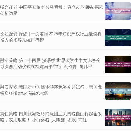
联合证券 中国平安董事长马明哲：勇立改革潮头 探索
创新边界
长江配资 探迹 | 一文看懂2025年知识产权行业最值得
投入的拓客系统排行榜
融汇策略 第二十四届“汉语桥”世界大学生中文比赛全
球决赛启动仪式在福建南平举行_刘剑青_吴伟平
融安配资 韩国对中国团体游客免签今起试行，韩国免
税店狂撒&#34;福&#34;袋
慧仁策略 四川旅游攻略纯玩团五天四晚自由行超全攻
略，实用攻略！ 小白必看_大熊猫_坝坝_前往