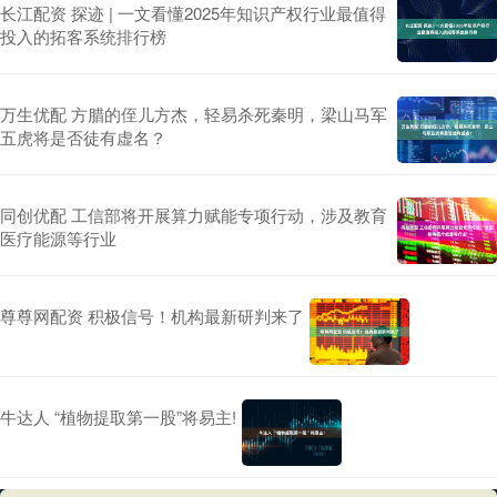
长江配资 探迹 | 一文看懂2025年知识产权行业最值得
投入的拓客系统排行榜
万生优配 方腊的侄儿方杰，轻易杀死秦明，梁山马军
五虎将是否徒有虚名？
同创优配 工信部将开展算力赋能专项行动，涉及教育
医疗能源等行业
尊尊网配资 积极信号！机构最新研判来了
牛达人 “植物提取第一股”将易主!